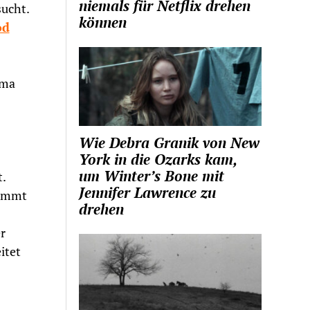
niemals für Netflix drehen
sucht.
können
od
ama
Wie Debra Granik von New
York in die Ozarks kam,
um Winter’s Bone mit
.
Jennifer Lawrence zu
nimmt
drehen
r
itet