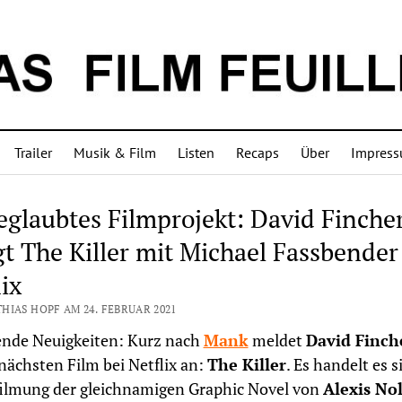
Trailer
Musik & Film
Listen
Recaps
Über
Impres
eglaubtes Filmprojekt: David Finche
gt The Killer mit Michael Fassbender
lix
HIAS HOPF AM 24. FEBRUAR 2021
ende Neuigkeiten: Kurz nach
Mank
meldet
David Finch
nächsten Film bei Netflix an:
The Killer
. Es handelt es 
filmung der gleichnamigen Graphic Novel von
Alexis No