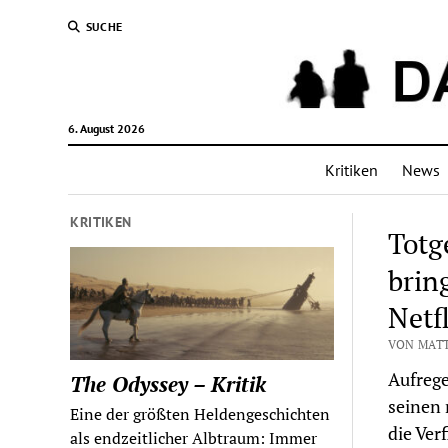
SUCHE
6. August 2026
Kritiken
News
KRITIKEN
Totg
brin
Netf
VON MATT
Aufreg
The Odyssey – Kritik
seinen 
Eine der größten Heldengeschichten
die Ver
als endzeitlicher Albtraum: Immer