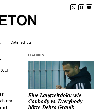
sum
Datenschutz
FEATURES
r
 zu
er
Eine Langzeitdoku wie
sich um
Conbody vs. Everybody
hätte Debra Granik
lent
,