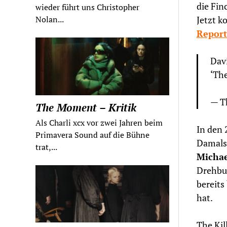
die Fin
wieder führt uns Christopher
Jetzt k
Nolan...
Report
Dav
‘The
— T
The Moment – Kritik
Als Charli xcx vor zwei Jahren beim
In den 
Primavera Sound auf die Bühne
Damals
trat,...
Michae
Drehbu
bereits
hat.
The Kil