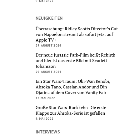
9. MAI 2022
NEUIGKEITEN
Überraschung: Ridley Scotts Director’s Cut
von Napoelon streamt ab sofort jetzt auf
Apple TV+
29. AUGUST 2024
Der neue Jurassic Park-Film heißt Rebirth
und hier ist das erste Bild mit Scarlett
Johansson
29. AUGUST 2024
Ein Star Wars-Traum: Obi-Wan Kenobi,
Ahsoka Tano, Cassian Andor und Din
Djarin auf dem Cover von Vanity Fair
17. MAI 2022
Große Star Wars-Rückkehr: Die erste
Klappe zur Ahsoka-Serie ist gefallen
9. MAI 2022
INTERVIEWS