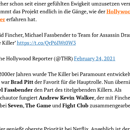
cher schon seit einer gefühlten Ewigkeit umzusetzen ver
ommt das Projekt endlich in die Gänge, wie der
Hollywo
er
erfahren hat.
id Fincher, Michael Fassbender to Team for Assassin Dr
 Killer’
https://t.co/QrP6IWt0W3
he Hollywood Reporter (@THR)
February 24, 2021
2000er Jahren wurde The Killer bei Paramount entwickelt
 war
Brad Pitt
der Favorit für die Hauptrolle. Nun über
l Fassbender
den Part des titelgebenden Killers. Als
chautor fungiert
Andrew Kevin Walker
, der mit Finche
 bei
Seven
,
The Game
und
Fight Club
zusammengearbe
ler genießt oberste Priorität bei Netflix. Angeblich ist der