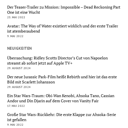
Der Teaser-Trailer zu Mission: Impossible – Dead Reckoning Part
One ist eine Wucht
23. MAI 2022
Avatar: The Way of Water existiert wirklich und der erste Trailer
ist atemberaubend
9. MAI 2022
NEUIGKEITEN
Überraschung: Ridley Scotts Director’s Cut von Napoelon
streamt ab sofort jetzt auf Apple TV+
29. AUGUST 2024
Der neue Jurassic Park-Film heißt Rebirth und hier ist das erste
Bild mit Scarlett Johansson
29. AUGUST 2024
Ein Star Wars-Traum: Obi-Wan Kenobi, Ahsoka Tano, Cassian
Andor und Din Djarin auf dem Cover von Vanity Fair
17. MAI 2022
Große Star Wars-Rückkehr: Die erste Klappe zur Ahsoka-Serie
ist gefallen
9. MAI 2022