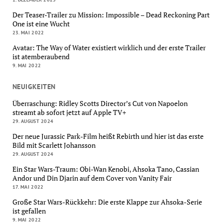
Der Teaser-Trailer zu Mission: Impossible – Dead Reckoning Part
One ist eine Wucht
23. MAI 2022
Avatar: The Way of Water existiert wirklich und der erste Trailer
ist atemberaubend
9. MAI 2022
NEUIGKEITEN
Überraschung: Ridley Scotts Director’s Cut von Napoelon
streamt ab sofort jetzt auf Apple TV+
29. AUGUST 2024
Der neue Jurassic Park-Film heißt Rebirth und hier ist das erste
Bild mit Scarlett Johansson
29. AUGUST 2024
Ein Star Wars-Traum: Obi-Wan Kenobi, Ahsoka Tano, Cassian
Andor und Din Djarin auf dem Cover von Vanity Fair
17. MAI 2022
Große Star Wars-Rückkehr: Die erste Klappe zur Ahsoka-Serie
ist gefallen
9. MAI 2022