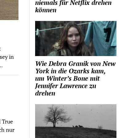
niemals für Netflix drehen
können
:
sey in
Wie Debra Granik von New
t…
York in die Ozarks kam,
um Winter’s Bone mit
Jennifer Lawrence zu
drehen
l True
ch nur