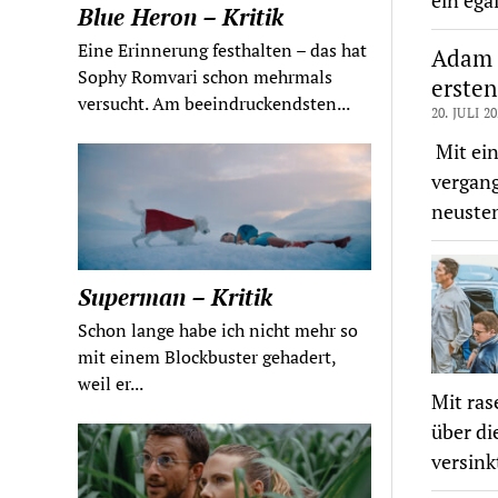
ein eg
Blue Heron – Kritik
Eine Erinnerung festhalten – das hat
Adam D
Sophy Romvari schon mehrmals
ersten
versucht. Am beeindruckendsten...
20. JULI 2
Mit ein
vergang
neusten
Superman – Kritik
Schon lange habe ich nicht mehr so
mit einem Blockbuster gehadert,
weil er...
Mit ras
über di
versink