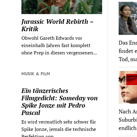
Jurassic World Rebirth –
Kritik
Obwohl Gareth Edwards vor
Das End
eineinhalb Jahren fast komplett
findet 
ohne Prep in diesen vergessenen...
Tod, ma
MUSIK & FILM
Ein tänzerisches
Filmgedicht: Someday von
Spike Jonze mit Pedro
Nach Ar
Pascal
Suburbi
Es wird vermutlich sehr schwer für
endlic
Spike Jonze, jemals die technische
Perfektion von...