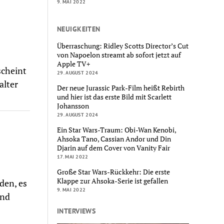
9. MAI 2022
NEUIGKEITEN
Überraschung: Ridley Scotts Director’s Cut
von Napoelon streamt ab sofort jetzt auf
Apple TV+
scheint
29. AUGUST 2024
alter
Der neue Jurassic Park-Film heißt Rebirth
und hier ist das erste Bild mit Scarlett
Johansson
29. AUGUST 2024
Ein Star Wars-Traum: Obi-Wan Kenobi,
Ahsoka Tano, Cassian Andor und Din
Djarin auf dem Cover von Vanity Fair
17. MAI 2022
Große Star Wars-Rückkehr: Die erste
Klappe zur Ahsoka-Serie ist gefallen
den, es
9. MAI 2022
Und
INTERVIEWS