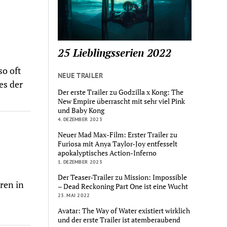
25 Lieblingsserien 2022
so oft
NEUE TRAILER
es der
Der erste Trailer zu Godzilla x Kong: The
New Empire überrascht mit sehr viel Pink
und Baby Kong
4. DEZEMBER 2023
Neuer Mad Max-Film: Erster Trailer zu
Furiosa mit Anya Taylor-Joy entfesselt
apokalyptisches Action-Inferno
1. DEZEMBER 2023
Der Teaser-Trailer zu Mission: Impossible
ren in
– Dead Reckoning Part One ist eine Wucht
23. MAI 2022
Avatar: The Way of Water existiert wirklich
und der erste Trailer ist atemberaubend