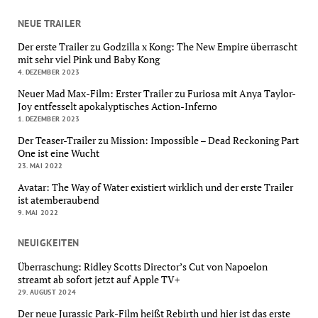
NEUE TRAILER
Der erste Trailer zu Godzilla x Kong: The New Empire überrascht
mit sehr viel Pink und Baby Kong
4. DEZEMBER 2023
Neuer Mad Max-Film: Erster Trailer zu Furiosa mit Anya Taylor-
Joy entfesselt apokalyptisches Action-Inferno
1. DEZEMBER 2023
Der Teaser-Trailer zu Mission: Impossible – Dead Reckoning Part
One ist eine Wucht
23. MAI 2022
Avatar: The Way of Water existiert wirklich und der erste Trailer
ist atemberaubend
9. MAI 2022
NEUIGKEITEN
Überraschung: Ridley Scotts Director’s Cut von Napoelon
streamt ab sofort jetzt auf Apple TV+
29. AUGUST 2024
Der neue Jurassic Park-Film heißt Rebirth und hier ist das erste