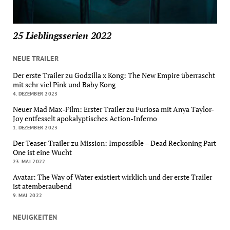
25 Lieblingsserien 2022
NEUE TRAILER
Der erste Trailer zu Godzilla x Kong: The New Empire überrascht
mit sehr viel Pink und Baby Kong
4. DEZEMBER 2023
Neuer Mad Max-Film: Erster Trailer zu Furiosa mit Anya Taylor-
Joy entfesselt apokalyptisches Action-Inferno
1. DEZEMBER 2023
Der Teaser-Trailer zu Mission: Impossible – Dead Reckoning Part
One ist eine Wucht
23. MAI 2022
Avatar: The Way of Water existiert wirklich und der erste Trailer
ist atemberaubend
9. MAI 2022
NEUIGKEITEN