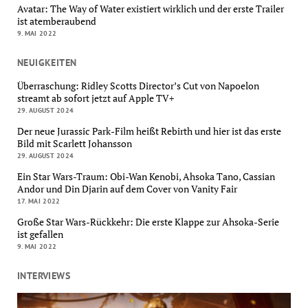
Avatar: The Way of Water existiert wirklich und der erste Trailer
ist atemberaubend
9. MAI 2022
NEUIGKEITEN
Überraschung: Ridley Scotts Director’s Cut von Napoelon
streamt ab sofort jetzt auf Apple TV+
29. AUGUST 2024
Der neue Jurassic Park-Film heißt Rebirth und hier ist das erste
Bild mit Scarlett Johansson
29. AUGUST 2024
Ein Star Wars-Traum: Obi-Wan Kenobi, Ahsoka Tano, Cassian
Andor und Din Djarin auf dem Cover von Vanity Fair
17. MAI 2022
Große Star Wars-Rückkehr: Die erste Klappe zur Ahsoka-Serie
ist gefallen
9. MAI 2022
INTERVIEWS