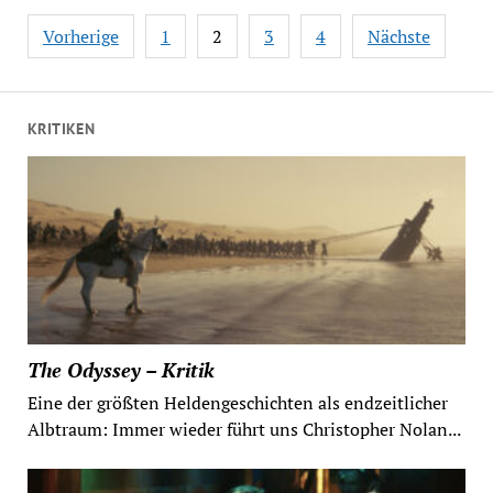
Seitennummerierung
Vorherige
1
2
3
4
Nächste
der
Beiträge
KRITIKEN
The Odyssey – Kritik
Eine der größten Heldengeschichten als endzeitlicher
Albtraum: Immer wieder führt uns Christopher Nolan...