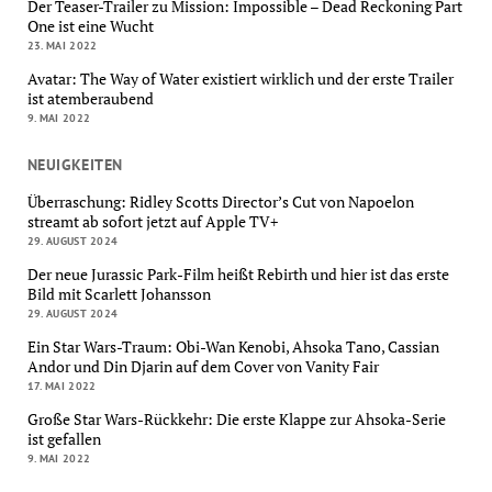
Der Teaser-Trailer zu Mission: Impossible – Dead Reckoning Part
One ist eine Wucht
23. MAI 2022
Avatar: The Way of Water existiert wirklich und der erste Trailer
ist atemberaubend
9. MAI 2022
NEUIGKEITEN
Überraschung: Ridley Scotts Director’s Cut von Napoelon
streamt ab sofort jetzt auf Apple TV+
29. AUGUST 2024
Der neue Jurassic Park-Film heißt Rebirth und hier ist das erste
Bild mit Scarlett Johansson
29. AUGUST 2024
Ein Star Wars-Traum: Obi-Wan Kenobi, Ahsoka Tano, Cassian
Andor und Din Djarin auf dem Cover von Vanity Fair
17. MAI 2022
Große Star Wars-Rückkehr: Die erste Klappe zur Ahsoka-Serie
ist gefallen
9. MAI 2022