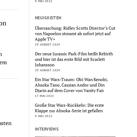
9. MAI 2022
NEUIGKEITEN
ion
Überraschung: Ridley Scotts Director’s Cut
von Napoelon streamt ab sofort jetzt auf
Apple TV+
29. AUGUST 2024
m
Der neue Jurassic Park-Film heißt Rebirth
und hier ist das erste Bild mit Scarlett
nem
Johansson
29. AUGUST 2024
Ein Star Wars-Traum: Obi-Wan Kenobi,
Ahsoka Tano, Cassian Andor und Din
Djarin auf dem Cover von Vanity Fair
17. MAI 2022
Große Star Wars-Rückkehr: Die erste
Klappe zur Ahsoka-Serie ist gefallen
9. MAI 2022
usten
INTERVIEWS