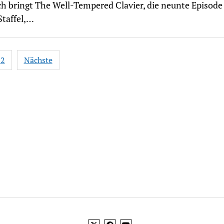
 bringt The Well-Tempered Clavier, die neunte Episode
Staffel,…
nnummerierung
2
Nächste
ge