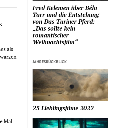
Fred Kelemen über Béla
Tarr und die Entstehung
von Das Turiner Pferd:
k
„Das sollte kein
romantischer
Weihnachtsfilm“
es als
hwarzen
JAHRESRÜCKBLICK
25 Lieblingsfilme 2022
e Mal