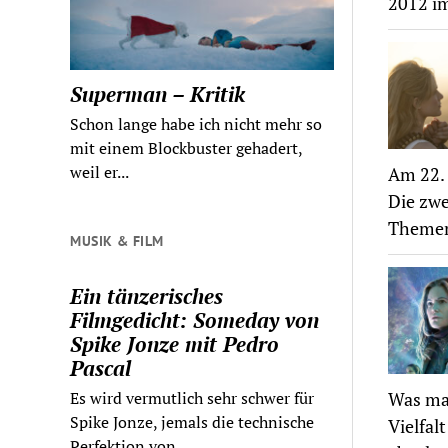
2012 im
Superman – Kritik
Schon lange habe ich nicht mehr so
mit einem Blockbuster gehadert,
weil er...
Am 22. 
Die zwe
Themenp
MUSIK & FILM
Ein tänzerisches
Filmgedicht: Someday von
Spike Jonze mit Pedro
Pascal
Es wird vermutlich sehr schwer für
Was mac
Spike Jonze, jemals die technische
Vielfal
Perfektion von...