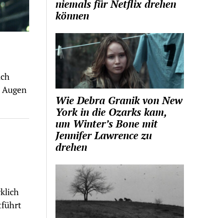
niemals für Netflix drehen
können
ich
e Augen
Wie Debra Granik von New
York in die Ozarks kam,
um Winter’s Bone mit
Jennifer Lawrence zu
drehen
klich
tführt