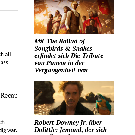
–
Mit The Ballad of
Songbirds & Snakes
h all
erfindet sich Die Tribute
dass
von Panem in der
Vergangenheit neu
– Recap
Robert Downey Jr. über
ch
Dolittle: Jemand, der sich
ig war.