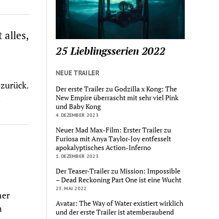
 alles,
25 Lieblingsserien 2022
NEUE TRAILER
zurück.
Der erste Trailer zu Godzilla x Kong: The
n
New Empire überrascht mit sehr viel Pink
und Baby Kong
4. DEZEMBER 2023
Neuer Mad Max-Film: Erster Trailer zu
Furiosa mit Anya Taylor-Joy entfesselt
apokalyptisches Action-Inferno
1. DEZEMBER 2023
Der Teaser-Trailer zu Mission: Impossible
– Dead Reckoning Part One ist eine Wucht
23. MAI 2022
mer
Avatar: The Way of Water existiert wirklich
n
und der erste Trailer ist atemberaubend