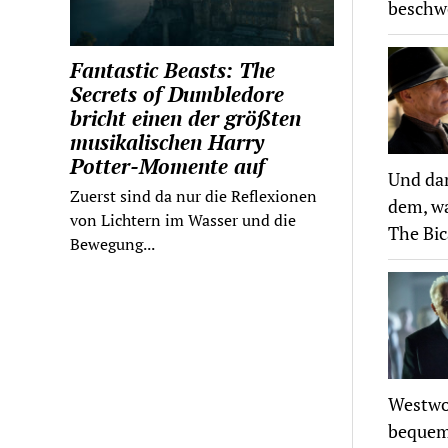
beschwö
Fantastic Beasts: The
Secrets of Dumbledore
bricht einen der größten
musikalischen Harry
Potter-Momente auf
Und dan
Zuerst sind da nur die Reflexionen
dem, wa
von Lichtern im Wasser und die
The Bi
Bewegung...
Westwor
bequem 