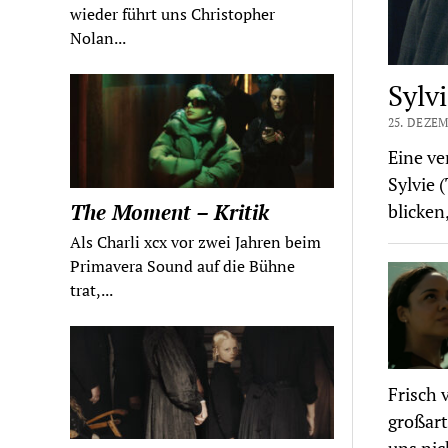
wieder führt uns Christopher
Nolan...
Sylvi
25. DEZEM
Eine ve
Sylvie
The Moment – Kritik
blicken
Als Charli xcx vor zwei Jahren beim
Primavera Sound auf die Bühne
trat,...
Frisch 
großart